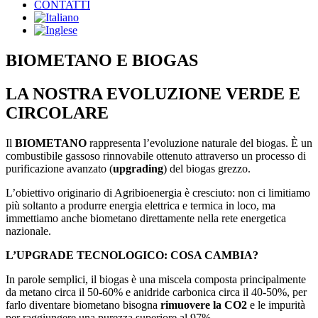
CONTATTI
BIOMETANO E BIOGAS
LA NOSTRA EVOLUZIONE VERDE E
CIRCOLARE
Il
BIOMETANO
rappresenta l’evoluzione naturale del biogas. È un
combustibile gassoso rinnovabile ottenuto attraverso un processo di
purificazione avanzato (
upgrading
) del biogas grezzo.
L’obiettivo originario di Agribioenergia è cresciuto: non ci limitiamo
più soltanto a produrre energia elettrica e termica in loco, ma
immettiamo anche biometano direttamente nella rete energetica
nazionale.
L’UPGRADE TECNOLOGICO: COSA CAMBIA?
In parole semplici, il biogas è una miscela composta principalmente
da metano circa il 50-60% e anidride carbonica circa il 40-50%, per
farlo diventare biometano bisogna
rimuovere la CO2
e le impurità
per raggiungere una purezza superiore al 97%