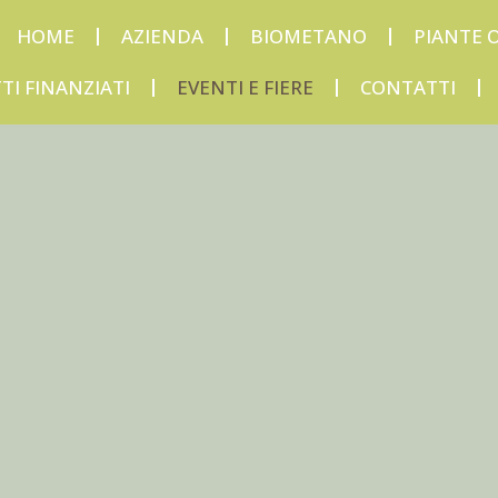
HOME
AZIENDA
BIOMETANO
PIANTE O
TI FINANZIATI
EVENTI E FIERE
CONTATTI