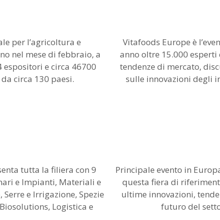
le per l’agricoltura e
Vitafoods Europe è l’eve
nno nel mese di febbraio, a
anno oltre 15.000 esperti d
 espositori e circa 46700
tendenze di mercato, disc
 da circa 130 paesi.
sulle innovazioni degli i
nta tutta la filiera con 9
Principale evento in Europa
ri e Impianti, Materiali e
questa fiera di riferime
 Serre e Irrigazione, Spezie
ultime innovazioni, tend
Biosolutions, Logistica e
futuro del sett