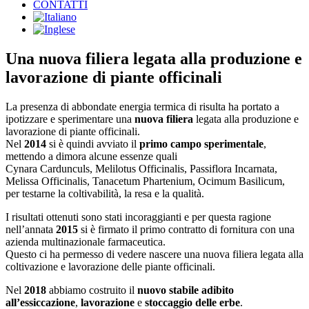
CONTATTI
Una nuova filiera legata alla produzione e
lavorazione di piante officinali
La presenza di abbondate energia termica di risulta ha portato a
ipotizzare e sperimentare una
nuova filiera
legata alla produzione e
lavorazione di piante officinali.
Nel
2014
si è quindi avviato il
primo campo sperimentale
,
mettendo a dimora alcune essenze quali
Cynara Cardunculs, Melilotus Officinalis, Passiflora Incarnata,
Melissa Officinalis, Tanacetum Phartenium, Ocimum Basilicum,
per testarne la coltivabilità, la resa e la qualità.
I risultati ottenuti sono stati incoraggianti e per questa ragione
nell’annata
2015
si è firmato il primo contratto di fornitura con una
azienda multinazionale farmaceutica.
Questo ci ha permesso di vedere nascere una nuova filiera legata alla
coltivazione e lavorazione delle piante officinali.
Nel
2018
abbiamo costruito il
nuovo stabile adibito
all’essiccazione
,
lavorazione
e
stoccaggio delle erbe
.