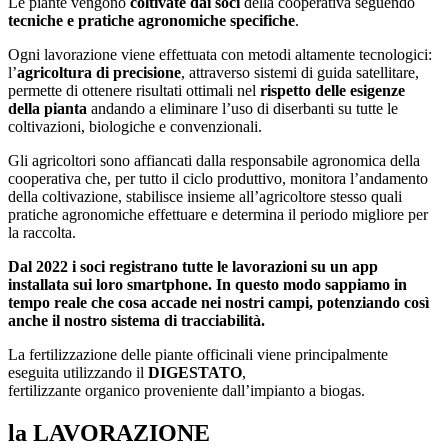
Le piante vengono
coltivate dai soci
della cooperativa seguendo
tecniche e pratiche agronomiche specifiche
.
Ogni lavorazione viene effettuata con metodi altamente tecnologici:
l’
agricoltura di precisione
, attraverso sistemi di guida satellitare,
permette di ottenere risultati ottimali nel
rispetto delle esigenze
della pianta
andando a eliminare l’uso di diserbanti su tutte le
coltivazioni, biologiche e convenzionali.
Gli agricoltori sono affiancati dalla responsabile agronomica della
cooperativa che, per tutto il ciclo produttivo, monitora l’andamento
della coltivazione, stabilisce insieme all’agricoltore stesso quali
pratiche agronomiche effettuare e determina il periodo migliore per
la raccolta.
Dal 2022 i soci registrano tutte le lavorazioni su un app
installata sui loro smartphone. In questo modo sappiamo in
tempo reale che cosa accade nei nostri campi, potenziando così
anche il nostro sistema di tracciabilità.
La fertilizzazione delle piante officinali viene principalmente
eseguita utilizzando il
DIGESTATO
,
fertilizzante organico proveniente dall’impianto a biogas.
la LAVORAZIONE