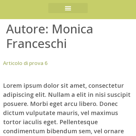
PROGETTI FINANZIATI
PIANTE OFFICINALI
EVENTI E FIERE
Autore:
Monica
Franceschi
Articolo di prova 6
Lorem ipsum dolor sit amet, consectetur
adipiscing elit. Nullam a elit in nisi suscipit
posuere. Morbi eget arcu libero. Donec
dictum vulputate mauris, vel maximus
tortor iaculis eget. Pellentesque
condimentum bibendum sem, vel ornare